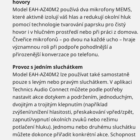
hovory
Model EAH-AZ40M2 používá dva mikrofony MEMS,
které aktivně izolují váš hlas a redukují okolní hluk
pomocí technologie tvarování paprsku pro čistý
hovor i v hlučném prostředí nebo při práci z domova.
Čtveřice mikrofonů – po dvou na každé ucho – hraje
významnou roli při podpoře pohodlnější a
přirozenější konverzace po telefonu.
Provoz s jedním sluchátkem
Model EAH-AZ40M2 lze používat také samostatně
pouze s levým nebo pravým sluchátkem. V aplikaci
Technics Audio Connect můžete podle potřeby
nastavit akce dotykem a podržením, jednoduchým,
dvojitým a trojitým klepnutím (například
zvýšení/snížení hlasitosti, přeskakování vpřed/zpět,
zapnutí/vypnutí okolních zvuků nebo režimu
potlačení hluku). Jednomu nebo druhému sluchátku
můžete dokonce přiřadit konkrétní akce. Schopnost