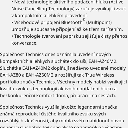
• Nová technologie aktivního potlačení hluku (Active
Noise Cancelling Technology) zaručuje vynikající zvuk
v kompaktním a lehkém provedení.
®
• Vícebodové připojení Bluetooth
(Multipoint)
umožňuje současné připojení až ke třem zařízením.
• Technologie tvarování paprsku zajišťuje čistý přenos
konverzace.
Společnost Technics dnes oznámila uvedení nových
kompaktních a lehkých sluchátek do uší, EAH-AZ40M2.
Sluchátka EAH-AZ40M2 doplňují nedávno uvedené modely
EAH-AZ80 a EAH-AZ60M2 a rozšiřují tak True Wireless
portfolio značky Technics. Všechny modely nabízí vynikající
kvalitu zvuku s technologií aktivního potlačení hluku a
bezkonkurenční komfort doma, při práci i na cestách.
Společnost Technics využila jakožto legendární značka
známá reprodukcí čistého kvalitního zvuku svých
rozsáhlých zkušeností, aby mohla světu nabídnout novou
generaci sluchátek. Její specialisté se zaměřili na všechny