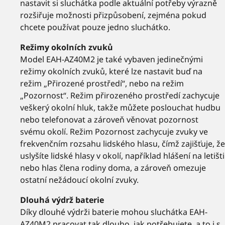
nastavit si sluchátka podle aktuální potřeby výrazně
rozšiřuje možnosti přizpůsobení, zejména pokud
chcete používat pouze jedno sluchátko.
Režimy okolních zvuků
Model EAH-AZ40M2 je také vybaven jedinečnými
režimy okolních zvuků, které lze nastavit buď na
režim „Přirozené prostředí“, nebo na režim
„Pozornost“. Režim přirozeného prostředí zachycuje
veškerý okolní hluk, takže můžete poslouchat hudbu
nebo telefonovat a zároveň věnovat pozornost
svému okolí. Režim Pozornost zachycuje zvuky ve
frekvenčním rozsahu lidského hlasu, čímž zajišťuje, že
uslyšíte lidské hlasy v okolí, například hlášení na letišti
nebo hlas člena rodiny doma, a zároveň omezuje
ostatní nežádoucí okolní zvuky.
Dlouhá výdrž baterie
Díky dlouhé výdrži baterie mohou sluchátka EAH-
AZ40M2 pracovat tak dlouho, jak potřebujete, a to i s