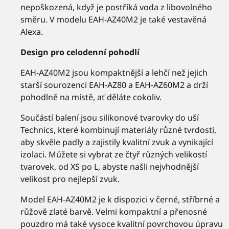
nepoškozená, když je postříká voda z libovolného
směru. V modelu EAH-AZ40M2 je také vestavěná
Alexa.
Design pro celodenní pohodlí
EAH-AZ40M2 jsou kompaktnější a lehčí než jejich
starší sourozenci EAH-AZ80 a EAH-AZ60M2 a drží
pohodlně na místě, ať děláte cokoliv.
Součástí balení jsou silikonové tvarovky do uší
Technics, které kombinují materiály různé tvrdosti,
aby skvěle padly a zajistily kvalitní zvuk a vynikající
izolaci. Můžete si vybrat ze čtyř různých velikostí
tvarovek, od XS po L, abyste našli nejvhodnější
velikost pro nejlepší zvuk.
Model EAH-AZ40M2 je k dispozici v černé, stříbrné a
růžově zlaté barvě. Velmi kompaktní a přenosné
pouzdro má také vysoce kvalitní povrchovou úpravu