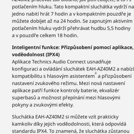
potlačením hluku. Tato kompaktní sluchátka vydrží na
jedno nabití hrát 7 hodin a v kompaktním pouzdře je
můžete dobíjet až na 24 hodin. Se zapnutým aktivním
potlačením hluku vydrží přehrávat hudbu 5,5 hodiny
a v pouzdře celkem 18 hodin.
Inteligentní funkce: Přizpůsobení pomocí aplikace,
voděodolnost (IPX4)
Aplikace Technics Audio Connect usnadňuje
konfiguraci a ovládání sluchátek EAH-AZ40M2 a nabízí
ii
kompatibilitu s hlasovým asistentem
a přizpůsobení
nastavení zvukového režimu. Mezi nová nastavení
aplikace patří funkce kontroly baterie, ekvalizér
superbasů a možnost přepínání mezi hlasovými
pokyny a zvukovými efekty.
Sluchátka EAH-AZ40M2 si můžete vzít prakticky
kamkoliv díky jejich voděodolnosti, která odpovídá
standardu IPX4. To znamená, že sluchátka zůstanou