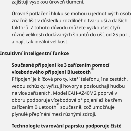
zajišťují vysokou úroveň tlumení.
Úrovně potlačení hluku se mohou u jednotlivých osob
značně lišit v důsledku rozdílného tvaru uší a dalších
faktorů. Z tohoto důvodu můžete vyzkoušet čtyři
různé velikosti dodávaných špuntů do uší, od XS po L,
a najít tak ideální velikost.
Intuitivní inteligentní funkce
Současné připojení ke 3 zařízením pomocí
®
vícebodového připojení Bluetooth
Připojení je klíčové pro ty, kteří telefonují na cestách,
vedou schůzky, vyřizují hovory a poslouchají hudbu
na více zařízeních. Model EAH-AZ40M2 poprvé v
oboru podporuje vícebodové připojení až ke třem
®
zařízením Bluetooth
současně, což umožňuje
plynulé přepínání mezi různými zdroji.
Technologie tvarování paprsku podporuje čisté