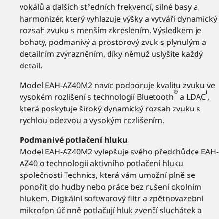
vokálů a dalších středních frekvencí, silné basy a
harmonizér, který vyhlazuje výšky a vytváří dynamický
rozsah zvuku s menším zkreslením. Výsledkem je
bohatý, podmanivý a prostorový zvuk s plynulým a
detailním zvýrazněním, díky němuž uslyšíte každý
detail.
Model EAH-AZ40M2 navíc podporuje kvalitu zvuku ve
®
i
vysokém rozlišení s technologií Bluetooth
a LDAC
,
která poskytuje široký dynamický rozsah zvuku s
rychlou odezvou a vysokým rozlišením.
Podmanivé potlačení hluku
Model EAH-AZ40M2 vylepšuje svého předchůdce EAH-
AZ40 o technologii aktivního potlačení hluku
společnosti Technics, která vám umožní plně se
ponořit do hudby nebo práce bez rušení okolním
hlukem. Digitální softwarový filtr a zpětnovazební
mikrofon účinně potlačují hluk zvenčí sluchátek a