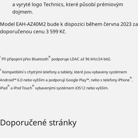
a vyryté logo Technics, které působí prémiovým
dojmem.
Model EAH-AZ40M2 bude k dispozici během června 2023 za
doporučenou cenu 3 599 Kč.
i
®
Při připojení přes Bluetooth
podporuje LDAC až 96 kHz/24 bitů.
ii
Kompatibilní s chytrými telefony a tablety, které jsou vybaveny systémem
®
Android™ 6.0 nebo vyšším a podporují Google Play™, nebo s telefony iPhone
,
®
®
iPad
a iPod Touch
vybavenými systémem iOS12 nebo vyšším.
Doporučené stránky