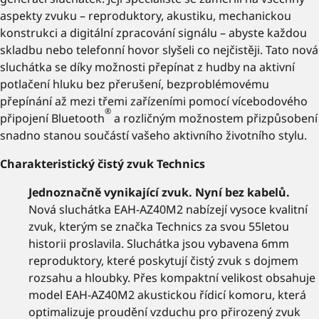
aspekty zvuku – reproduktory, akustiku, mechanickou
konstrukci a digitální zpracování signálu – abyste každou
skladbu nebo telefonní hovor slyšeli co nejčistěji. Tato nová
sluchátka se díky možnosti přepínat z hudby na aktivní
potlačení hluku bez přerušení, bezproblémovému
přepínání až mezi třemi zařízeními pomocí vícebodového
®
připojení Bluetooth
a rozličným možnostem přizpůsobení
snadno stanou součástí vašeho aktivního životního stylu.
Charakteristický čistý zvuk Technics
Jednoznačně vynikající zvuk. Nyní bez kabelů.
Nová sluchátka EAH-AZ40M2 nabízejí vysoce kvalitní
zvuk, kterým se značka Technics za svou 55letou
historii proslavila. Sluchátka jsou vybavena 6mm
reproduktory, které poskytují čistý zvuk s dojmem
rozsahu a hloubky. Přes kompaktní velikost obsahuje
model EAH-AZ40M2 akustickou řídicí komoru, která
optimalizuje proudění vzduchu pro přirozený zvuk