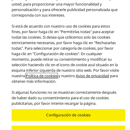
usted, para proporcionar una mayor funcionalidad y
personalización y para ofrecerle publicidad personalizada que
corresponda con sus intereses.
Si está de acuerdo con nuestro uso de cookies para estos
fines, por favor haga clic en "Permitirlas todas" para aceptar
todas las cookies. Si desea que utilicemos solo las cookies
estrictamente necesarias, por favor haga clic en "Rechazarlas
todas". Para seleccionar por categoría de cookies, por favor
Productos
Premium Class
haga clic en "Configuración de cookies". En cualquier
Sistema de altavoces inalámbrico clase premium OTTAVA™ S
momento, puede retirar su consentimiento y modificar su
selección haciendo clic en el icono de cookie azul situado en la
Facebook
X
YouTube
Instagram
esquina inferior izquierda de nuestro sitio web. Por favor visite
nuestra
Política de cookies
y nuestro
Aviso de privacidad
para
Sobre nosotros
Términos de uso
Política de privacidad
obtener más información.
Contáctenos
Política de cookies
Si algunas funciones no se muestran correctamente después
Area/Country
de haber dado su consentimiento para el uso de cookies
Copyright © 2026 Panasonic Marketing Europe
publicitarias, por favor intente recargar la página.
Configuración de cookies