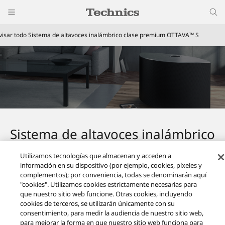
visar todo Sistema de altavoces inalámbrico clase premium OTTAVA™ S
Sistema de altavoces inalámbrico
clase premium OTTAVA™ S
Utilizamos tecnologías que almacenan y acceden a
información en su dispositivo (por ejemplo, cookies, píxeles y
Elija el producto adecuado para usted
complementos); por conveniencia, todas se denominarán aquí
"cookies". Utilizamos cookies estrictamente necesarias para
que nuestro sitio web funcione. Otras cookies, incluyendo
cookies de terceros, se utilizarán únicamente con su
consentimiento, para medir la audiencia de nuestro sitio web,
para mejorar la forma en que nuestro sitio web funciona para