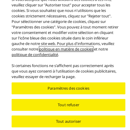
Avertissement en matière de protection des données
veuillez cliquer sur "Autoriser tout" pour accepter tous les
Nous contacter
Politique en matière de cookies
Empreinte
cookies. Si vous souhaitez que nous n'utilisions que les
cookies strictement nécessaires, cliquez sur "Rejeter tout".
GARANTIE LÉGALE
Pour sélectionner une catégorie de cookies, cliquez sur
Area/Country
"Paramètres des cookies". Vous pouvez à tout moment retirer
votre consentement et modifier votre sélection en cliquant
Copyright © 2026 Panasonic Suisse - Tous droits réservés.
sur l'icône bleue des cookies située dans le coin inférieur
gauche de notre site web. Pour plus d'informations, veuillez
consulter notre
politique en matière de cookies
et notre
politique de confidentialité
.
Si certaines fonctions ne s'affichent pas correctement après
que vous ayez consenti à l'utilisation de cookies publicitaires,
veuillez essayer de recharger la page.
Paramètres des cookies
Tout refuser
Tout autoriser