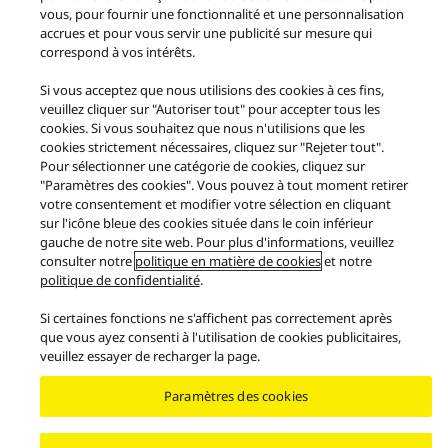
vous, pour fournir une fonctionnalité et une personnalisation
accrues et pour vous servir une publicité sur mesure qui
Produits
Classe Premium
Classe Premium Platines vinyle
correspond à vos intérêts.
Si vous acceptez que nous utilisions des cookies à ces fins,
Facebook
X
YouTube
Instagram
veuillez cliquer sur "Autoriser tout" pour accepter tous les
Conditions d'utilisation
cookies. Si vous souhaitez que nous n'utilisions que les
Avertissement en matière de protection des données
cookies strictement nécessaires, cliquez sur "Rejeter tout".
Nous contacter
Politique en matière de cookies
Empreinte
Pour sélectionner une catégorie de cookies, cliquez sur
"Paramètres des cookies". Vous pouvez à tout moment retirer
GARANTIE LÉGALE
votre consentement et modifier votre sélection en cliquant
Area/Country
sur l'icône bleue des cookies située dans le coin inférieur
gauche de notre site web. Pour plus d'informations, veuillez
Copyright © 2026 Panasonic Suisse - Tous droits réservés.
consulter notre
politique en matière de cookies
et notre
politique de confidentialité
.
Si certaines fonctions ne s'affichent pas correctement après
que vous ayez consenti à l'utilisation de cookies publicitaires,
veuillez essayer de recharger la page.
Paramètres des cookies