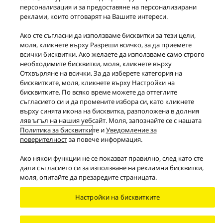
персонализация и за предоставяне на персонализирани
реклами, които отговарят на Вашите интереси.
Продукти
Premium Class
Ако сте съгласни да използваме бисквитки за тези цели,
моля, кликнете върху Разреши всичко, за да приемете
Facebook
X
YouTube
Instagram
всички бисквитки. Ако желаете да използваме само строго
Условия и правила
Защита на данни
необходимите бисквитки, моля, кликнете върху
Политика на „бисквитките”
Достъпност
Отхвърляне на всички. За да изберете категория на
Докладвайте за бариери
EU Data Act
бисквитките, моля, кликнете върху Настройки на
бисквитките. По всяко време можете да оттеглите
ЗАКОНОВА ГАРАНЦИЯ
съгласието си и да промените избора си, като кликнете
Area/Country
върху синята икона на бисквитка, разположена в долния
Copyright © 2026 Panasonic Marketing Europe GmbH South-East Europe
ляв ъгъл на нашия уебсайт. Моля, запознайте се с нашата
Branch Office
Политика за бисквитки
те и
Уведомление за
Всички права запазени
поверителност
за повече информация.
Ако някои функции не се показват правилно, след като сте
дали съгласието си за използване на рекламни бисквитки,
моля, опитайте да презаредите страницата.
Настройки на бисквитките