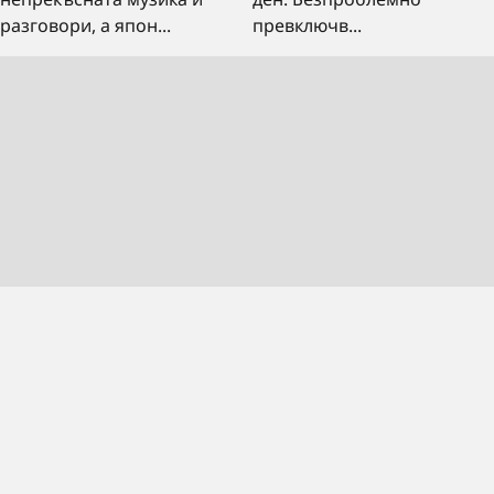
разговори, а япон...
превключв...