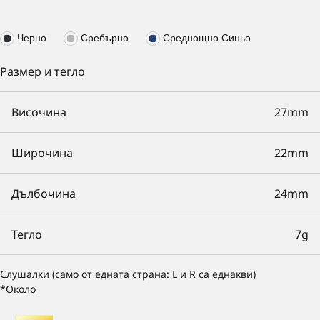
Черно
Сребърно
Среднощно Синьо
Размер и тегло
Височина
27mm
Широчина
22mm
Дълбочина
24mm
Тегло
7g
Слушалки (само от едната страна: L и R са еднакви)
*Около