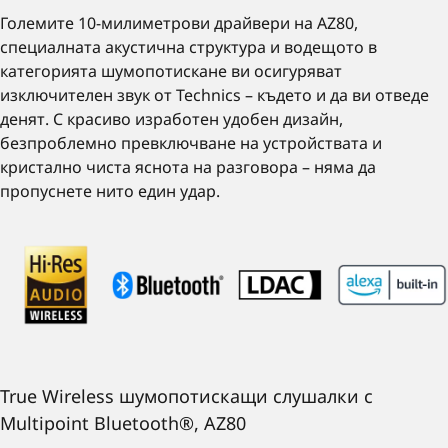
Големите 10-милиметрови драйвери на AZ80,
специалната акустична структура и водещото в
категорията шумопотискане ви осигуряват
изключителен звук от Technics – където и да ви отведе
денят. С красиво изработен удобен дизайн,
безпроблемно превключване на устройствата и
кристално чиста яснота на разговора – няма да
пропуснете нито един удар.
True Wireless шумопотискащи слушалки с
Multipoint Bluetooth®, AZ80