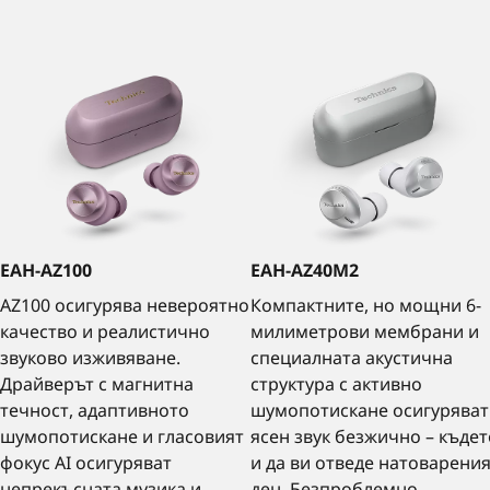
EAH-AZ100
EAH-AZ40M2
AZ100 осигурява невероятно
Компактните, но мощни 6-
качество и реалистично
милиметрови мембрани и
звуково изживяване.
специалната акустична
Драйверът с магнитна
структура с активно
течност, адаптивното
шумопотискане осигуряват
шумопотискане и гласовият
ясен звук безжично – къдет
фокус AI осигуряват
и да ви отведе натоварени
непрекъсната музика и
ден. Безпроблемно