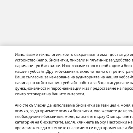
Използваме технологии, които съхраняват и имат достъп до 
устройство (напр. бисквитки, пиксели и плъгини); за удобство
наричани тук бисквитки. Използваме строго необходими бискв
нашият уебсайт. Други бисквитки, включително от трети страни
Ваше съгласие, за измерване на аудиторията на нашия уебсай
начина, по който нашият уебсайт работи за Вас, осигуряване 
функционалност и персонализация и за предоставяне на перс
които отговарят на Вашите интереси.
Ако сте съгласни да използваме бисквитки за тези цели, моля
всичко, за да приемете всички бисквитки. Ако желаете да изп
необходимите бисквитки, моля, кликнете върху Отхвърляне на
категория на бисквитките, моля, кликнете върху Настройки на
време можете да оттеглите съгласието си и да промените избо