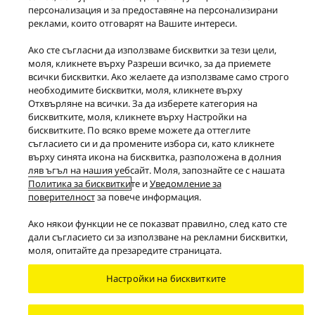
персонализация и за предоставяне на персонализирани
реклами, които отговарят на Вашите интереси.
Ако сте съгласни да използваме бисквитки за тези цели,
моля, кликнете върху Разреши всичко, за да приемете
всички бисквитки. Ако желаете да използваме само строго
Продукти
Grand Class
необходимите бисквитки, моля, кликнете върху
Отхвърляне на всички. За да изберете категория на
бисквитките, моля, кликнете върху Настройки на
Facebook
X
YouTube
Instagram
бисквитките. По всяко време можете да оттеглите
Условия и правила
Защита на данни
съгласието си и да промените избора си, като кликнете
Политика на „бисквитките”
Достъпност
върху синята икона на бисквитка, разположена в долния
Докладвайте за бариери
EU Data Act
ляв ъгъл на нашия уебсайт. Моля, запознайте се с нашата
Политика за бисквитки
те и
Уведомление за
ЗАКОНОВА ГАРАНЦИЯ
поверителност
за повече информация.
Area/Country
Ако някои функции не се показват правилно, след като сте
Copyright © 2026 Panasonic Marketing Europe GmbH South-East Europe
Branch Office
дали съгласието си за използване на рекламни бисквитки,
Всички права запазени
моля, опитайте да презаредите страницата.
Настройки на бисквитките