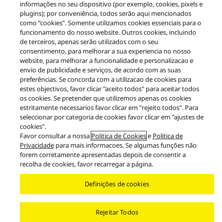
informações no seu dispositivo (por exemplo, cookies, pixels e
plugins); por conveniência, todos serão aqui mencionados
Produtos
Premium Class
Premium Class Serie C100
como “cookies”. Somente utilizamos cookies essenciais para o
SA-C100
funcionamento do nosso website. Outros cookies, incluindo
de terceiros, apenas serão utilizados com o seu
Facebook
X
YouTube
Instagram
consentimento, para melhorar a sua experiencia no nosso
website, para melhorar a funcionalidade e personalizacao e
Aviso legal
Política de privacidade
Política de Cookies
envio de publicidade e serviços, de acordo com as suas
Acessibilidade
Relatar barreiras
EU Data Act
preferências. Se concorda com a utilizacao de cookies para
Garantia Legal
estes objectivos, favor clicar "aceito todos" para aceitar todos
Area/Country
os cookies. Se pretender que utilizemos apenas os cookies
estritamente necessarios favor clicar em "rejeito todos". Para
Copyright © 2026 Panasonic Marketing Europe
seleccionar por categoria de cookies favor clicar em "ajustes de
cookies".
Favor consultar a nossa
Politica de Cookies
e
Politica de
Privacidade
para mais informacoes. Se algumas funções não
forem corretamente apresentadas depois de consentir a
recolha de cookies, favor recarregar a página.
Definições de cookies
Rejeitar Todos