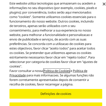
Este website utiliza tecnologias que armazenam ou acedem a
informações no seu dispositivo (por exemplo, cookies, pixels e
plugins); por conveniência, todos serão aqui mencionados
como “cookies”. Somente utilizamos cookies essenciais para o
funcionamento do nosso website. Outros cookies, incluindo
de terceiros, apenas serão utilizados com o seu
Produtos
Premium Class
Premium Class CX700 Series
consentimento, para melhorar a sua experiencia no nosso
website, para melhorar a funcionalidade e personalizacao e
envio de publicidade e serviços, de acordo com as suas
Facebook
X
YouTube
Instagram
preferências. Se concorda com a utilizacao de cookies para
Aviso legal
Política de privacidade
Política de Cookies
estes objectivos, favor clicar "aceito todos" para aceitar todos
Acessibilidade
Relatar barreiras
EU Data Act
os cookies. Se pretender que utilizemos apenas os cookies
Garantia Legal
estritamente necessarios favor clicar em "rejeito todos". Para
seleccionar por categoria de cookies favor clicar em "ajustes de
Area/Country
cookies".
Copyright © 2026 Panasonic Marketing Europe
Favor consultar a nossa
Politica de Cookies
e
Politica de
Privacidade
para mais informacoes. Se algumas funções não
forem corretamente apresentadas depois de consentir a
recolha de cookies, favor recarregar a página.
Definições de cookies