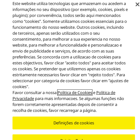
Este website utiliza tecnologias que armazenam ou acedem a
Produtos
Auscultadores
EAH-AZ40M2
informações no seu dispositivo (por exemplo, cookies, pixels e
plugins); por conveniência, todos serão aqui mencionados
como “cookies”. Somente utilizamos cookies essenciais para o
Facebook
X
YouTube
Instagram
funcionamento do nosso website. Outros cookies, incluindo
Aviso legal
Política de privacidade
Política de Cookies
de terceiros, apenas serão utilizados com o seu
Acessibilidade
Relatar barreiras
EU Data Act
consentimento, para melhorar a sua experiencia no nosso
Garantia Legal
website, para melhorar a funcionalidade e personalizacao e
envio de publicidade e serviços, de acordo com as suas
Area/Country
preferências. Se concorda com a utilizacao de cookies para
Copyright © 2026 Panasonic Marketing Europe
estes objectivos, favor clicar "aceito todos" para aceitar todos
os cookies. Se pretender que utilizemos apenas os cookies
estritamente necessarios favor clicar em "rejeito todos". Para
seleccionar por categoria de cookies favor clicar em "ajustes de
cookies".
Favor consultar a nossa
Politica de Cookies
e
Politica de
Privacidade
para mais informacoes. Se algumas funções não
forem corretamente apresentadas depois de consentir a
recolha de cookies, favor recarregar a página.
Definições de cookies