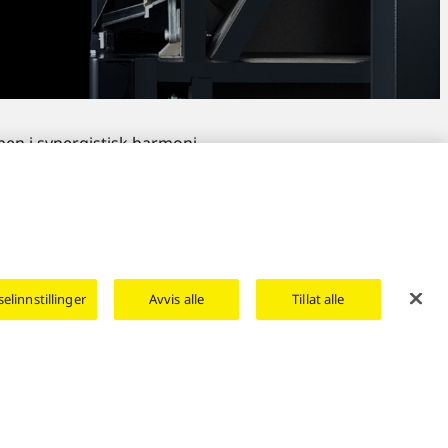
en i synergistisk harmoni.
linnstillinger
Avvis alle
Tillat alle
Area/Country