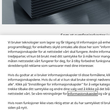
Som et symfoniorkester i 
Vi bruker teknologier som lagrer og får tilgang til informasjon på enhet
programtillegg); for enkelhets skyld omtales alle disse her som "info
informasjonskapsler for at nettstedet vårt skal fungere. Andre informa
tredjeparter, vil kun bli brukt med ditt samtykke for å måle hvor mang
måten nettstedet vårt fungerer for deg, for å tilby forbedret funksjona
skreddersydd reklame som samsvarer med dine interesser.
Hvis du godtar at vi bruker informasjonskapsler til disse formålene, klikk
informasjonskapslene. Hvis du vil at vi kun skal bruke strengt nødvend
Produkter
Premium Class
Premium Class
Konsept fra 
alle". Klikk på "Innstillinger for informasjonskapsler" for å velge kate
trekke tilbake ditt samtykke og endre dine valg ved å klikke på det bl
Facebook
X
YouTube
Instagram
nettstedet vårt. Se våre retningslinjer for
informasjonskapsler
og vår
p
Bruksvilkår
Personvernpolicy
Kontakt oss
Retningslinjer fo
Hvis noen funksjoner ikke vises riktig etter at du har samtykket til br
Copyright © 2026 Panasonic All rights reserved.
siden på nytt.