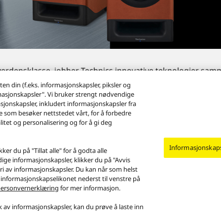
verdensklasse, jobber Technics innovative teknologier samm
en din (f.eks. informasjonskapsler, piksler og
rmasjonskapsler". Vi bruker strengt nødvendige
sjonskapsler, inkludert informasjonskapsler fra
e som besøker nettstedet vårt, for å forbedre
litet og personalisering og for å gi deg
Informasjonskapse
er du på "Tillat alle" for å godta alle
ige informasjonskapsler, klikker du på "Avvis
Technics trådløse høyttalersystem SC-CX700
gori av informasjonskapsler. Du kan når som helst
å informasjonskapselikonet nederst til venstre på
ersonvernerklæring
for mer informasjon.
r informasjonskapsler
Legal Guarantee
uk av informasjonskapsler, kan du prøve å laste inn