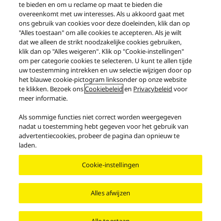
te bieden en om u reclame op maat te bieden die
overeenkomt met uw interesses. Als u akkoord gaat met
ons gebruik van cookies voor deze doeleinden, klik dan op
"Alles toestaan" om alle cookies te accepteren. Als je wilt
dat we alleen de strikt noodzakelijke cookies gebruiken,
klik dan op "Alles weigeren". Klik op "Cookie-instellingen"
om per categorie cookies te selecteren. U kunt te allen tijde
uw toestemming intrekken en uw selectie wijzigen door op
het blauwe cookie-pictogram linksonder op onze website
te klikken. Bezoek ons
Cookiebeleid
en
Privacybeleid
voor
meer informatie.
Producten
Grand Class
Grand Class serie SL-1200
Als sommige functies niet correct worden weergegeven
SL-1200GR
nadat u toestemming hebt gegeven voor het gebruik van
advertentiecookies, probeer de pagina dan opnieuw te
laden.
Facebook
X
YouTube
Gebruiksvoorwaarden
Cookie-instellingen
Mededeling bescherming persoonsgegevens
Contact
Cookiebeleid
Toegankelijkheid
Rapporteren
EU Data Act
Wettelijke Garantie
Alles afwijzen
Area/Country
Copyright © 2026 Panasonic Netherlands Branch Of Panasonic Marketing