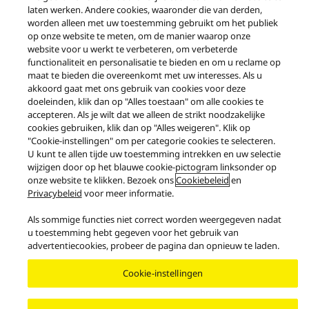
laten werken. Andere cookies, waaronder die van derden,
worden alleen met uw toestemming gebruikt om het publiek
op onze website te meten, om de manier waarop onze
website voor u werkt te verbeteren, om verbeterde
functionaliteit en personalisatie te bieden en om u reclame op
maat te bieden die overeenkomt met uw interesses. Als u
akkoord gaat met ons gebruik van cookies voor deze
Producten
Grand Class
Grand Class – G700 Series
doeleinden, klik dan op "Alles toestaan" om alle cookies te
accepteren. Als je wilt dat we alleen de strikt noodzakelijke
Facebook
X
YouTube
cookies gebruiken, klik dan op "Alles weigeren". Klik op
"Cookie-instellingen" om per categorie cookies te selecteren.
Gebruiksvoorwaarden
U kunt te allen tijde uw toestemming intrekken en uw selectie
Mededeling bescherming persoonsgegevens
Contact
wijzigen door op het blauwe cookie-pictogram linksonder op
Cookiebeleid
Toegankelijkheid
Rapporteren
EU Data Act
onze website te klikken. Bezoek ons
Cookiebeleid
en
Wettelijke Garantie
Privacybeleid
voor meer informatie.
Area/Country
Als sommige functies niet correct worden weergegeven nadat
Copyright © 2026 Panasonic Netherlands Branch Of Panasonic Marketing
u toestemming hebt gegeven voor het gebruik van
Europe Alle rechten voorbehouden.
advertentiecookies, probeer de pagina dan opnieuw te laden.
Cookie-instellingen