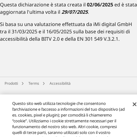
Questa dichiarazione è stata creata il
02/06/2025
ed è stata
aggiornata l'ultima volta il
29/07/2025
.
Si basa su una valutazione effettuata da iMi digital GmbH
tra il 31/03/2025 e il 16/05/2025 sulla base dei requisiti di
accessibilità della BITV 2.0 e della EN 301 549 V.3.2.1.
Prodotti
Terms
Accessibilità
Facebook
YouTube
Instagram
Questo sito web utilizza tecnologie che consentono
Filosofia di Technics
Condizioni d'uso
Informativa sulla Privacy
l’archiviazione e l’accesso a informazioni del tuo dispositivo (ad
Contatti
Informativa sui cookie
es. cookies, pixel e plugin); per comodità li chiameremo
Informazioni Pre-contrattuali e Condizioni di Vendita
Accessibilità
“cookie”. Utilizziamo i cookie strettamente necessari per il
Signalizing
EU Data Act
Garanzia legale
funzionamento del nostro sito web. Altri cookie, compresi
quelli di terze parti, saranno utilizzati solo con il vostro
Area/Country