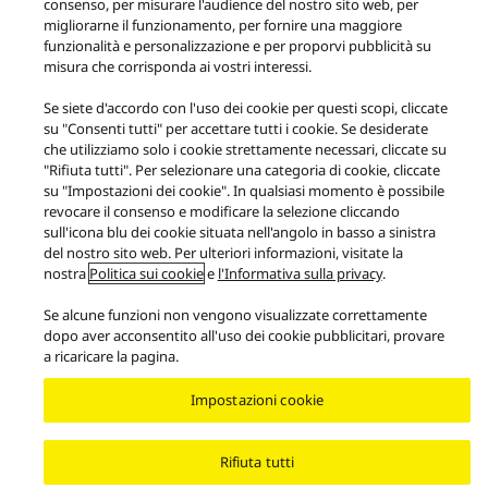
consenso, per misurare l'audience del nostro sito web, per
Copyright © 2026 Panasonic Italia Branch Office of Panasonic Marketing
migliorarne il funzionamento, per fornire una maggiore
Europe GmbH. Tutti i diritti sono riservati. P.IVA: 07409680969
funzionalità e personalizzazione e per proporvi pubblicità su
misura che corrisponda ai vostri interessi.
Se siete d'accordo con l'uso dei cookie per questi scopi, cliccate
su "Consenti tutti" per accettare tutti i cookie. Se desiderate
che utilizziamo solo i cookie strettamente necessari, cliccate su
"Rifiuta tutti". Per selezionare una categoria di cookie, cliccate
su "Impostazioni dei cookie". In qualsiasi momento è possibile
revocare il consenso e modificare la selezione cliccando
sull'icona blu dei cookie situata nell'angolo in basso a sinistra
del nostro sito web. Per ulteriori informazioni, visitate la
nostra
Politica sui cookie
e
l'Informativa sulla privacy
.
Se alcune funzioni non vengono visualizzate correttamente
dopo aver acconsentito all'uso dei cookie pubblicitari, provare
a ricaricare la pagina.
Impostazioni cookie
Rifiuta tutti