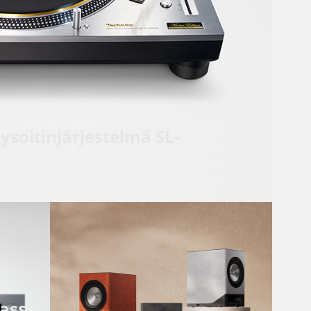
ysoitinjärjestelmä SL-
ass