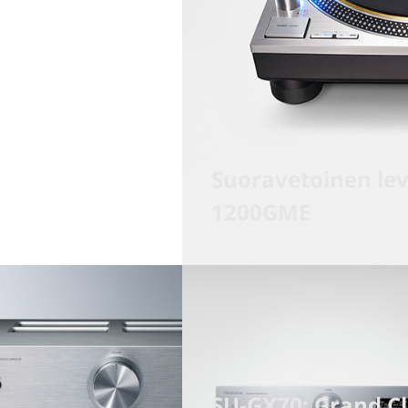
Suoravetoinen lev
1200GME
SU-GX70: Grand Cl