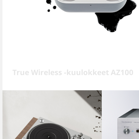
True Wireless -kuulokkeet AZ100