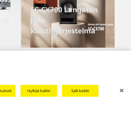
SC-CX700 Langaton
sti
HiFi-
kaiutinjärjestelmä
Support
etukset
Hylkää kaikki
Salli kaikki
Area/Country