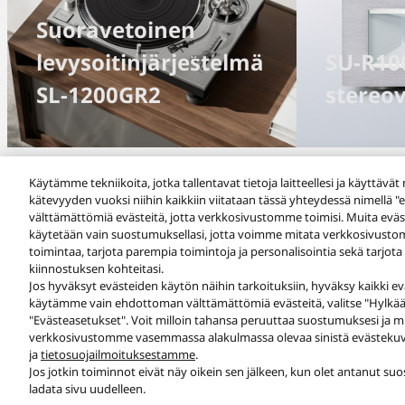
Suoravetoinen
levysoitinjärjestelmä
SU-R10
SL-1200GR2
stereov
Käytämme tekniikoita, jotka tallentavat tietoja laitteellesi ja käyttävät ni
kätevyyden vuoksi niihin kaikkiin viitataan tässä yhteydessä nimell
Uutiset
välttämättömiä evästeitä, jotta verkkosivustomme toimisi. Muita eväs
käytetään vain suostumuksellasi, jotta voimme mitata verkkosivust
toimintaa, tarjota parempia toimintoja ja personalisointia sekä tarjota
kiinnostuksen kohteitasi.
Jos hyväksyt evästeiden käytön näihin tarkoituksiin, hyväksy kaikki eväs
käytämme vain ehdottoman välttämättömiä evästeitä, valitse "Hylkää k
Facebook
X
YouTube
Instagram
"Evästeasetukset". Voit milloin tahansa peruuttaa suostumuksesi ja m
verkkosivustomme vasemmassa alakulmassa olevaa sinistä evästekuvak
Käyttöehdot
Tietosuojakäytäntö
Evästekäytäntö
Käy
ja
tietosuojailmoituksestamme
.
Jos jotkin toiminnot eivät näy oikein sen jälkeen, kun olet antanut s
Copyright © 2026 Panasonic All rights reserved.
ladata sivu uudelleen.