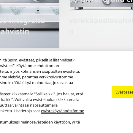
-
00 Integroitu
verkkoaudiovahvi
ahvistin
n
itä (esim. evästeet, pikselit ja liitännäiset);
ä "evästeet". Käytämme ehdottoman
teitä, myös kolmansien osapuolten evästeitä,
omme yleisöä, parantaa verkkosivustomme
 sinulle räätälöityä mainontaa, joka vastaa
Evästeas
teet klikkaamalla "Salli kaikki". Jos haluat, että
aikki". Voit valita evästeluokan klikkaamalla
uuttaa valintaasi napsauttamalla
etta. Lisätietoja saat
evästekäytännöstämme
tettävyys
Ilmoita esteistä
EU Data Act
Lakisääteinen virhevastuu
uostumuksesi mainosevästeiden käyttöön, yritä