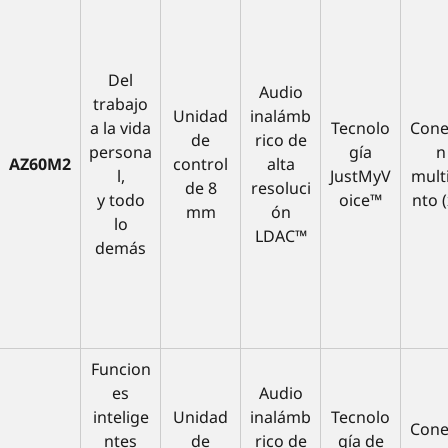
Del
Audio
trabajo
Unidad
inalámb
a la vida
Tecnolo
Cone
de
rico de
persona
gía
n
AZ60M2
control
alta
l,
JustMyV
mult
de 8
resoluci
y todo
oice™
nto (
mm
ón
lo
LDAC™
demás
Funcion
es
Audio
intelige
Unidad
inalámb
Tecnolo
Cone
ntes
de
rico de
gía de