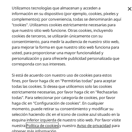
Utilizamos tecnologías que almacenan y acceden a
información en su dispositivo (por ejemplo, cookies, píxeles y
complementos); por conveniencia, todas se denominarán aquí
"cookies". Utilizamos cookies estrictamente necesarias para
que nuestro sitio web funcione. Otras cookies, incluyendo
cookies de terceros, se utilizarán únicamente con su
consentimiento, para medir la audiencia de nuestro sitio web,
para mejorar la forma en que nuestro sitio web funciona para
usted, para proporcionar una mayor funcionalidad y
Productos
Auriculares
Auriculares
personalización y para ofrecerle publicidad personalizada que
Sigue el ritmo con los auriculares Technics True Wireless
corresponda con sus intereses.
Facebook
X
YouTube
Instagram
Si está de acuerdo con nuestro uso de cookies para estos
fines, por favor haga clic en "Permitirlas todas" para aceptar
Filosofía de la técnica
Términos de uso
Política de privacidad
todas las cookies. Si desea que utilicemos solo las cookies
Contacto
Política de cookies
Accesibilidad
estrictamente necesarias, por favor haga clic en "Rechazarlas
Reportar barreras
EU Data Act
Garantía Legal
todas". Para seleccionar por categoría de cookies, por favor
haga clic en "Configuración de cookies". En cualquier
Area/Country
momento, puede retirar su consentimiento y modificar su
Copyright © 2026 Panasonic Marketing Europe
selección haciendo clic en el icono de cookie azul situado en la
esquina inferior izquierda de nuestro sitio web. Por favor visite
nuestra
Política de cookies
y nuestro
Aviso de privacidad
para
obtener más información.