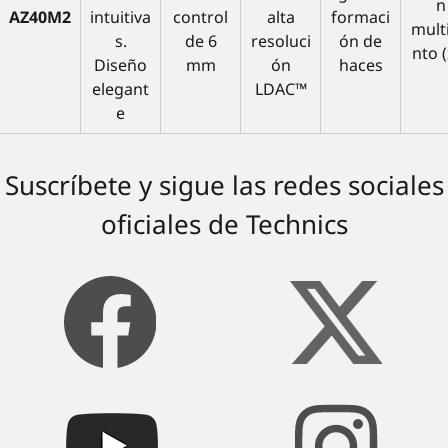
n
AZ40M2
intuitiva
control
alta
formaci
mult
s.
de 6
resoluci
ón de
nto (
Diseño
mm
ón
haces
elegant
LDAC™
e
Suscríbete y sigue las redes sociales
oficiales de Technics