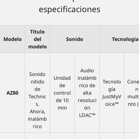
especificaciones
Título
Modelo
del
Sonido
Tecnología
modelo
Audio
Sonido
Unidad
inalámb
nítido
Tecnolo
Cone
de
rico de
de
gía
n
AZ80
control
alta
Technic
JustMyV
mult
de 10
resoluci
s.
oice™
nto (
mm
ón
Ahora,
LDAC™
inalámb
rico