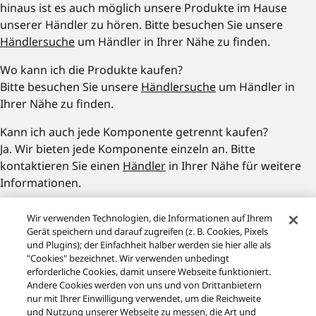
hinaus ist es auch möglich unsere Produkte im Hause
unserer Händler zu hören. Bitte besuchen Sie unsere
Händlersuche
um Händler in Ihrer Nähe zu finden.
Wo kann ich die Produkte kaufen?
Bitte besuchen Sie unsere
Händlersuche
um Händler in
Ihrer Nähe zu finden.
Kann ich auch jede Komponente getrennt kaufen?
Ja. Wir bieten jede Komponente einzeln an. Bitte
kontaktieren Sie einen
Händler
in Ihrer Nähe für weitere
Informationen.
Einige Produkte haben ein höheres Gewicht. Kann ich eine
Wir verwenden Technologien, die Informationen auf Ihrem
VorOrt-Installation beauftragen?
Gerät speichern und darauf zugreifen (z. B. Cookies, Pixels
Bitte kontaktieren Sie einen
Händler
in Ihrer Nähe für
und Plugins); der Einfachheit halber werden sie hier alle als
"Cookies" bezeichnet. Wir verwenden unbedingt
weitere Details.
erforderliche Cookies, damit unsere Webseite funktioniert.
Andere Cookies werden von uns und von Drittanbietern
Wie kann ich die Software der Geräte aktualisieren?
nur mit Ihrer Einwilligung verwendet, um die Reichweite
Bitte besuchen Sie die
Software-Update Webseite
für die
und Nutzung unserer Webseite zu messen, die Art und