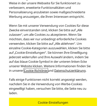
Details zur Vorgehensweise.
Weise in der unsere Webseite für Sie funktionert zu
verbessern, erweiterte Funktionalitäten und
Wie kann ich mit dem Produkt-Service in Kontakt treten?
Personalisierung anzubieten sowie maßgeschneiderte
Werbung anzuzeigen, die Ihren Interessen entspricht.
Bitte besuchen Sie unsere
Servicecentersuche
um
autorisierte Servicecenter in Ihrer Nähe zu finden.
Wenn Sie mit unserer Verwendung von Cookies für diese
Zwecke einverstanden sind, klicken Sie bitte auf „Alle
Wo kann ich Technics Musik-App für Smartphones
zulassen“, um alle Cookies zu akzeptieren. Wenn Sie
herunterladen?
möchten, dass wir nur unbedingt erforderliche Cookies
verwenden, klicken Sie bitte auf „Alle ablehnen“. Um
Wir bieten die Apps im Apple App Store und Google Play
einzelne Cookie-Kategorien auszuwählen, klicken Sie bitte
Store an. Bitte besuchen Sie die
Technics Music App
auf „Cookie-Einstellungen“. Sie können Ihre Einwilligung
Webseite
für weitere Details.
jederzeit widerrufen und Ihre Auswahl ändern, indem Sie
auf das blaue Cookie-Symbol in der unteren linken Ecke
Kontakt
unserer Website klicken. Weitere Informationen finden Sie
in unserer
Cookie Richtlinie
und
Datenschutzerklärung
.
Falls einige Funktionen nicht korrekt angezeigt werden,
nachdem Sie in die Verwendung von Werbe-Cookies
eingewilligt haben, versuchen Sie bitte, die Seite neu zu
Facebook
X
YouTube
Instagram
laden.
Nutzungsbedingungen
Datenschutzerklärung
Kontakt
Cookie-Einstellungen
Cookie-Richtlinie
Impressum
AGB des Technics Onlineshops