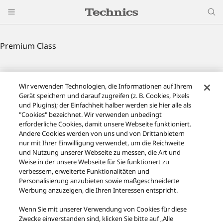
Premium Class
Facebook
X
YouTube
Instagram
Wir verwenden Technologien, die Informationen auf Ihrem
Nutzungsbedingungen
Datenschutzerklärung
Kontakt
Gerät speichern und darauf zugreifen (z. B. Cookies, Pixels
Cookie-Richtlinie
Impressum
AGB des Technics Onlineshops
und Plugins); der Einfachheit halber werden sie hier alle als
"Cookies" bezeichnet. Wir verwenden unbedingt
FAQ des Technics Onlineshops
Rücknahme von Geräten
erforderliche Cookies, damit unsere Webseite funktioniert.
Barrierefreiheit
Barrieren melden
Datenverordnung
Andere Cookies werden von uns und von Drittanbietern
GESETZLICHE GEWÄHRLEISTUNG
nur mit Ihrer Einwilligung verwendet, um die Reichweite
Area/Country
und Nutzung unserer Webseite zu messen, die Art und
Weise in der unsere Webseite für Sie funktionert zu
Copyright © 2026 Panasonic Marketing Europe GmbH
verbessern, erweiterte Funktionalitäten und
Personalisierung anzubieten sowie maßgeschneiderte
Werbung anzuzeigen, die Ihren Interessen entspricht.
Wenn Sie mit unserer Verwendung von Cookies für diese
Zwecke einverstanden sind, klicken Sie bitte auf „Alle