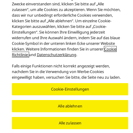
Cookie-Richtlinie
Impressum
AGB des Technics Onlineshops
Zwecke einverstanden sind, klicken Sie bitte auf „Alle
FAQ des Technics Onlineshops
Rücknahme von Geräten
zulassen“, um alle Cookies zu akzeptieren. Wenn Sie möchten,
dass wir nur unbedingt erforderliche Cookies verwenden,
Barrierefreiheit
Barrieren melden
Datenverordnung
klicken Sie bitte auf „Alle ablehnen“. Um einzelne Cookie-
GESETZLICHE GEWÄHRLEISTUNG
Kategorien auszuwählen, klicken Sie bitte auf „Cookie-
Area/Country
Einstellungen“. Sie können Ihre Einwilligung jederzeit
widerrufen und Ihre Auswahl ändern, indem Sie auf das blaue
Copyright © 2026 Panasonic Marketing Europe GmbH
Cookie-Symbol in der unteren linken Ecke unserer Website
klicken. Weitere Informationen finden Sie in unserer
Cookie
Richtlinie
und
Datenschutzerklärung
.
Falls einige Funktionen nicht korrekt angezeigt werden,
nachdem Sie in die Verwendung von Werbe-Cookies
eingewilligt haben, versuchen Sie bitte, die Seite neu zu laden.
Cookie-Einstellungen
Alle ablehnen
Alle zulassen