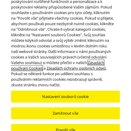
poskytování rozšířené funkčnosti a personalizace a k
poskytování reklamy přizpůsobené Vaším zájmům. Pokud
Zobrazit stránku produktu
souhlasíte s používáním cookies pro tyto účely, kliknutím
na "Povolit vše" přijmete všechny cookies. Pokud si přejete,
abychom používali pouze nezbytně nutné cookies, klikněte
na "Odmítnout vše". Chcete-li vybrat kategorii cookies,
Tisk
klikněte na "Nastavení souborů Cookies". Svůj souhlas
můžete kdykoli odvolat a svůj výběr změnit kliknutím na
modrou ikonu cookies umístěnou v levém dolním roku
naší webové stránky. Další informace o námi používaných
cookies a Vašich souvisejících právech (včetně odvolání
Vašeho souhlasu) si můžete přečíst v našich
Zásadách
používání Cookies
a
Zásadách ochrany osobních údajů
.
Pokud se některé funkce po udělení souhlasu s
Výrobky
Headphones
EAH-AZ40M2
používáním reklamních cookies nezobrazují správně,
zkuste stránku znovu načíst.
Facebook
X
YouTube
Instagram
Nastavení souborů cookie
Podmínky používání
Oznámení o ochraně osobních údajů
Kontaktujte nás
Zásady používání souborů cookie
Přístupnost
Nahlásit překážky
EU Data Act
ZÁKONNÁ ZÁRUKA
Zamítnout vše
Area/Country
Copyright © 2026 Panasonic Marketing Europe GmbH – organizační složka
Povolit vše