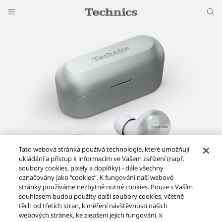
Tato webová stránka používá technologie, které umožňují
ukládání a přístup k informacím ve Vašem zařízení (např.
soubory cookies, pixely a doplňky) - dále všechny
označovány jako “cookies”. K fungování naší webové
stránky používáme nezbytně nutné cookies. Pouze s Vaším
souhlasem budou použity další soubory cookies, včetně
True Wireless bezdrátová sluchátka s potlačením hluku a
těch od třetích stran, k měření návštěvnosti našich
webových stránek, ke zlepšení jejich fungování, k
vícebodovým párováním Bluetooth®, AZ40M2