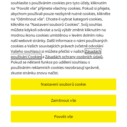
Zobrazit stránku produktu
souhlasíte s používáním cookies pro tyto účely, kliknutím
na "Povolit vše" přijmete všechny cookies. Pokud si přejete,
abychom používali pouze nezbytně nutné cookies, klikněte
Tisk
na "Odmítnout vše". Chcete-li vybrat kategorii cookies,
klikněte na "Nastavení souborů Cookies". Svůj souhlas
můžete kdykoli odvolat a svůj výběr změnit kliknutím na
modrou ikonu cookies umístěnou v levém dolním roku
naší webové stránky. Další informace o námi používaných
cookies a Vašich souvisejících právech (včetně odvolání
Vašeho souhlasu) si můžete přečíst v našich
Zásadách
používání Cookies
a
Zásadách ochrany osobních údajů
.
Pokud se některé funkce po udělení souhlasu s
Výrobky
Grand Class
Řada Grand Class SL-1200
SL-1210G
používáním reklamních cookies nezobrazují správně,
zkuste stránku znovu načíst.
Facebook
X
YouTube
Instagram
Nastavení souborů cookie
Podmínky používání
Oznámení o ochraně osobních údajů
Kontaktujte nás
Zásady používání souborů cookie
Přístupnost
Nahlásit překážky
EU Data Act
ZÁKONNÁ ZÁRUKA
Zamítnout vše
Area/Country
Copyright © 2026 Panasonic Marketing Europe GmbH – organizační složka
Povolit vše
Česká republika Všechna práva vyhrazena