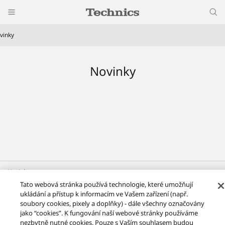
vinky
Novinky
Novinky
Tato webová stránka používá technologie, které umožňují
Facebook
X
YouTube
Instagram
ukládání a přístup k informacím ve Vašem zařízení (např.
soubory cookies, pixely a doplňky) - dále všechny označovány
Podmínky používání
Oznámení o ochraně osobních údajů
jako “cookies”. K fungování naší webové stránky používáme
Kontaktujte nás
Zásady používání souborů cookie
Přístupnost
nezbytně nutné cookies. Pouze s Vaším souhlasem budou