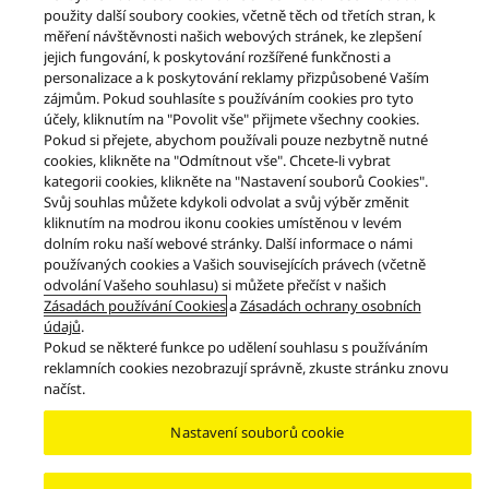
Nahlásit překážky
EU Data Act
ZÁKONNÁ ZÁRUKA
použity další soubory cookies, včetně těch od třetích stran, k
měření návštěvnosti našich webových stránek, ke zlepšení
Area/Country
jejich fungování, k poskytování rozšířené funkčnosti a
Copyright © 2026 Panasonic Marketing Europe GmbH – organizační složka
personalizace a k poskytování reklamy přizpůsobené Vaším
Česká republika Všechna práva vyhrazena
zájmům. Pokud souhlasíte s používáním cookies pro tyto
účely, kliknutím na "Povolit vše" přijmete všechny cookies.
Pokud si přejete, abychom používali pouze nezbytně nutné
cookies, klikněte na "Odmítnout vše". Chcete-li vybrat
kategorii cookies, klikněte na "Nastavení souborů Cookies".
Svůj souhlas můžete kdykoli odvolat a svůj výběr změnit
kliknutím na modrou ikonu cookies umístěnou v levém
dolním roku naší webové stránky. Další informace o námi
používaných cookies a Vašich souvisejících právech (včetně
odvolání Vašeho souhlasu) si můžete přečíst v našich
Zásadách používání Cookies
a
Zásadách ochrany osobních
údajů
.
Pokud se některé funkce po udělení souhlasu s používáním
reklamních cookies nezobrazují správně, zkuste stránku znovu
načíst.
Nastavení souborů cookie