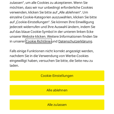
zur Produktseite
zulassen“, um alle Cookies zu akzeptieren. Wenn Sie
möchten, dass wir nur unbedingt erforderliche Cookies
verwenden, klicken Sie bitte auf „Alle ablehnen“. Um
Drucken
einzelne Cookie-Kategorien auszuwählen, klicken Sie bitte
auf „Cookie-Einstellungen“. Sie können Ihre Einwilligung
jederzeit widerrufen und Ihre Auswahl ändern, indem Sie
auf das blaue Cookie-Symbol in der unteren linken Ecke
unserer Website klicken. Weitere Informationen finden Sie
in unserer
Cookie Richtlinie
und
Datenschutzerklärung
.
Falls einige Funktionen nicht korrekt angezeigt werden,
nachdem Sie in die Verwendung von Werbe-Cookies
Produkte
Reference Class
SU-R1000
eingewilligt haben, versuchen Sie bitte, die Seite neu zu
laden.
Facebook
X
YouTube
Instagram
Cookie-Einstellungen
Nutzungsbedingungen
Datenschutzerklärung
Kontakt
Cookie-Richtlinie
Impressum
GESETZLICHE GEWÄHRLEISTUNG
Area/Country
Alle ablehnen
Copyright © 2026 Panasonic Schweiz - Alle Rechte vorbehalten.
Alle zulassen