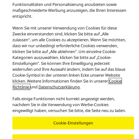
Funktionalitäten und Personalisierung anzubieten sowie
maßgeschneiderte Werbung anzuzeigen, die Ihren Interessen
Produkte
entspricht.
Wenn Sie mit unserer Verwendung von Cookies für diese
Facebook
X
YouTube
Instagram
Zwecke einverstanden sind, klicken Sie bitte auf „Alle
Nutzungsbedingungen
Datenschutzerklärung
Kontakt
zulassen“, um alle Cookies zu akzeptieren. Wenn Sie möchten,
Cookie-Richtlinie
Impressum
GESETZLICHE GEWÄHRLEISTUNG
dass wir nur unbedingt erforderliche Cookies verwenden,
klicken Sie bitte auf „Alle ablehnen“. Um einzelne Cookie-
Area/Country
Kategorien auszuwählen, klicken Sie bitte auf „Cookie-
Copyright © 2026 Panasonic Schweiz - Alle Rechte vorbehalten.
Einstellungen“. Sie können Ihre Einwilligung jederzeit
widerrufen und Ihre Auswahl ändern, indem Sie auf das blaue
Cookie-Symbol in der unteren linken Ecke unserer Website
klicken. Weitere Informationen finden Sie in unserer
Cookie
Richtlinie
und
Datenschutzerklärung
.
Falls einige Funktionen nicht korrekt angezeigt werden,
nachdem Sie in die Verwendung von Werbe-Cookies
eingewilligt haben, versuchen Sie bitte, die Seite neu zu laden.
Cookie-Einstellungen