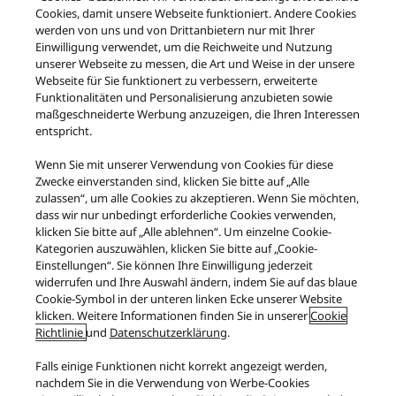
Cookies, damit unsere Webseite funktioniert. Andere Cookies
werden von uns und von Drittanbietern nur mit Ihrer
Download Ecodesign information
Einwilligung verwendet, um die Reichweite und Nutzung
unserer Webseite zu messen, die Art und Weise in der unsere
Webseite für Sie funktionert zu verbessern, erweiterte
Funktionalitäten und Personalisierung anzubieten sowie
maßgeschneiderte Werbung anzuzeigen, die Ihren Interessen
entspricht.
Produkte
Premium Class
Premium Class | C100-Serie
Wenn Sie mit unserer Verwendung von Cookies für diese
SA-C100
Zwecke einverstanden sind, klicken Sie bitte auf „Alle
zulassen“, um alle Cookies zu akzeptieren. Wenn Sie möchten,
Facebook
X
YouTube
Instagram
dass wir nur unbedingt erforderliche Cookies verwenden,
Nutzungsbedingungen
Datenschutzerklärung
Kontakt
klicken Sie bitte auf „Alle ablehnen“. Um einzelne Cookie-
Cookie-Richtlinie
Impressum
GESETZLICHE GEWÄHRLEISTUNG
Kategorien auszuwählen, klicken Sie bitte auf „Cookie-
Einstellungen“. Sie können Ihre Einwilligung jederzeit
Area/Country
widerrufen und Ihre Auswahl ändern, indem Sie auf das blaue
Copyright © 2026 Panasonic Schweiz - Alle Rechte vorbehalten.
Cookie-Symbol in der unteren linken Ecke unserer Website
klicken. Weitere Informationen finden Sie in unserer
Cookie
Richtlinie
und
Datenschutzerklärung
.
Falls einige Funktionen nicht korrekt angezeigt werden,
nachdem Sie in die Verwendung von Werbe-Cookies