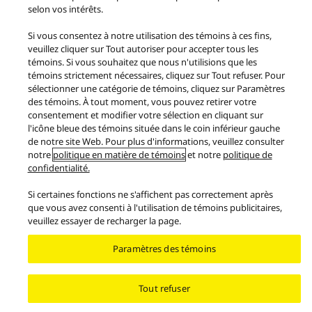
selon vos intérêts.
Modalités d'utilisation
Confidentialité
Contactez-nous
Témoins
Area/Country
Si vous consentez à notre utilisation des témoins à ces fins,
veuillez cliquer sur Tout autoriser pour accepter tous les
© 2026 Panasonic Canada Inc. Tous droits réservés.
témoins. Si vous souhaitez que nous n'utilisions que les
témoins strictement nécessaires, cliquez sur Tout refuser. Pour
sélectionner une catégorie de témoins, cliquez sur Paramètres
des témoins. À tout moment, vous pouvez retirer votre
consentement et modifier votre sélection en cliquant sur
l'icône bleue des témoins située dans le coin inférieur gauche
de notre site Web. Pour plus d'informations, veuillez consulter
notre
politique en matière de témoins
et notre
politique de
confidentialité.
Si certaines fonctions ne s'affichent pas correctement après
que vous avez consenti à l'utilisation de témoins publicitaires,
veuillez essayer de recharger la page.
Paramètres des témoins
Tout refuser