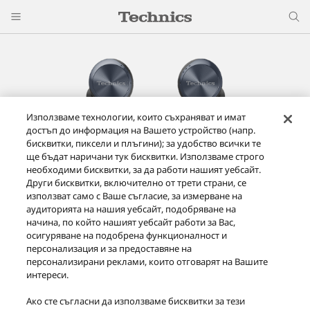
Използваме технологии, които съхраняват и имат
достъп до информация на Вашето устройство (напр.
бисквитки, пиксели и плъгини); за удобство всички те
ще бъдат наричани тук бисквитки. Използваме строго
необходими бисквитки, за да работи нашият уебсайт.
Други бисквитки, включително от трети страни, се
използват само с Ваше съгласие, за измерване на
аудиторията на нашия уебсайт, подобряване на
начина, по който нашият уебсайт работи за Вас,
осигуряване на подобрена функционалност и
персонализация и за предоставяне на
персонализирани реклами, които отговарят на Вашите
интереси.
Истински безжични слушалки EAH-AZ70W
Ако сте съгласни да използваме бисквитки за тези