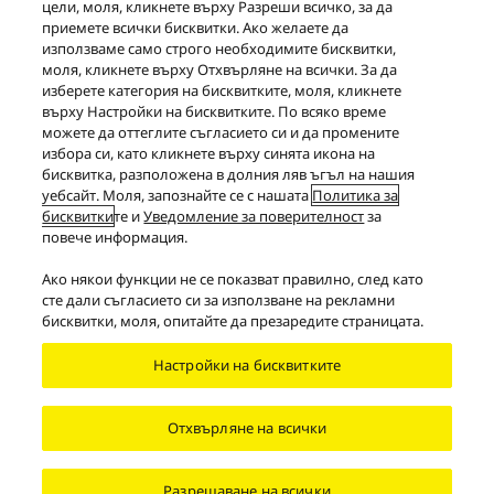
Вижте страницата на продукта
цели, моля, кликнете върху Разреши всичко, за да
приемете всички бисквитки. Ако желаете да
използваме само строго необходимите бисквитки,
моля, кликнете върху Отхвърляне на всички. За да
Печат
изберете категория на бисквитките, моля, кликнете
върху Настройки на бисквитките. По всяко време
можете да оттеглите съгласието си и да промените
избора си, като кликнете върху синята икона на
бисквитка, разположена в долния ляв ъгъл на нашия
уебсайт. Моля, запознайте се с нашата
Политика за
бисквитки
те и
Уведомление за поверителност
за
повече информация.
Продукти
Слушалки
EAH-AZ70W
Ако някои функции не се показват правилно, след като
сте дали съгласието си за използване на рекламни
Facebook
X
YouTube
Instagram
бисквитки, моля, опитайте да презаредите страницата.
Условия и правила
Защита на данни
Политика на „бисквитките”
Достъпност
Настройки на бисквитките
Докладвайте за бариери
EU Data Act
ЗАКОНОВА ГАРАНЦИЯ
Отхвърляне на всички
Area/Country
Copyright © 2026 Panasonic Marketing Europe GmbH South-East Europe
Branch Office
Разрешаване на всички