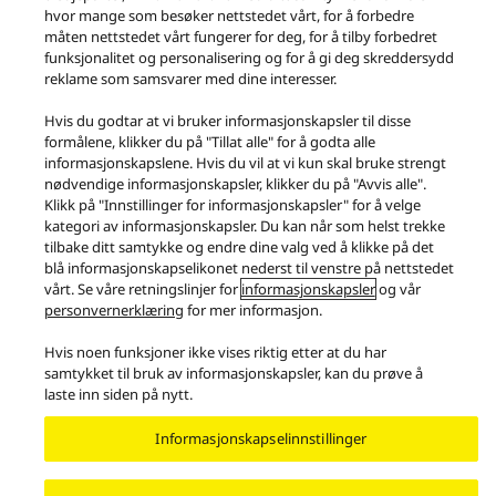
hvor mange som besøker nettstedet vårt, for å forbedre
måten nettstedet vårt fungerer for deg, for å tilby forbedret
funksjonalitet og personalisering og for å gi deg skreddersydd
reklame som samsvarer med dine interesser.
Hvis du godtar at vi bruker informasjonskapsler til disse
formålene, klikker du på "Tillat alle" for å godta alle
Produkter
Grand Class
Grand Class – G700-serien
informasjonskapslene. Hvis du vil at vi kun skal bruke strengt
nødvendige informasjonskapsler, klikker du på "Avvis alle".
Facebook
X
YouTube
Instagram
Klikk på "Innstillinger for informasjonskapsler" for å velge
kategori av informasjonskapsler. Du kan når som helst trekke
Bruksvilkår
Personvernpolicy
Kontakt oss
tilbake ditt samtykke og endre dine valg ved å klikke på det
Retningslinjer for informasjonskapsler
Legal Guarantee
blå informasjonskapselikonet nederst til venstre på nettstedet
vårt. Se våre retningslinjer for
informasjonskapsler
og vår
Area/Country
personvernerklæring
for mer informasjon.
Copyright © 2026 Panasonic All rights reserved.
Hvis noen funksjoner ikke vises riktig etter at du har
samtykket til bruk av informasjonskapsler, kan du prøve å
laste inn siden på nytt.
Informasjonskapselinnstillinger