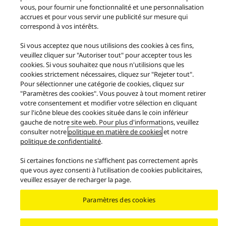
Nous contacter
Politique en matière de cookies
vous, pour fournir une fonctionnalité et une personnalisation
Conditions générales de vente de la boutique en ligne Technics
accrues et pour vous servir une publicité sur mesure qui
correspond à vos intérêts.
FAQ de vente de la boutique en ligne Panasonic
Garantie Européenne Panasonic
Accessibilité
Si vous acceptez que nous utilisions des cookies à ces fins,
Signaler des problèmes
EU Data Act
GARANTIE LÉGALE
veuillez cliquer sur "Autoriser tout" pour accepter tous les
Area/Country
cookies. Si vous souhaitez que nous n'utilisions que les
cookies strictement nécessaires, cliquez sur "Rejeter tout".
Copyright © 2026 Panasonic France - Tous droits réservés.
Pour sélectionner une catégorie de cookies, cliquez sur
"Paramètres des cookies". Vous pouvez à tout moment retirer
votre consentement et modifier votre sélection en cliquant
sur l'icône bleue des cookies située dans le coin inférieur
gauche de notre site web. Pour plus d'informations, veuillez
consulter notre
politique en matière de cookies
et notre
politique de confidentialité
.
Si certaines fonctions ne s'affichent pas correctement après
que vous ayez consenti à l'utilisation de cookies publicitaires,
veuillez essayer de recharger la page.
Paramètres des cookies