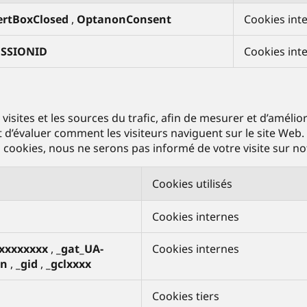
ertBoxClosed
,
OptanonConsent
Cookies int
ESSIONID
Cookies int
sites et les sources du trafic, afin de mesurer et d’amélio
et d’évaluer comment les visiteurs naviguent sur le site Web
cookies, nous ne serons pas informé de votre visite sur not
Cookies utilisés
Cookies internes
xxxxxxxxx
,
_gat_UA-
Cookies internes
nn
,
_gid
,
_gclxxxx
Cookies tiers