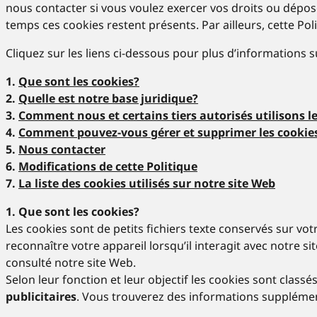
nous contacter si vous voulez exercer vos droits ou dépose
temps ces cookies restent présents. Par ailleurs, cette P
Cliquez sur les liens ci-dessous pour plus d’informations s
1.
Que sont les cookies?
2.
Quelle est notre base juridique?
3.
Comment nous et certains tiers autorisés utilisons le
4.
Comment pouvez-vous gérer et supprimer les cookie
5.
Nous contacter
6.
Modifications de cette Politique
7.
La liste des cookies utilisés sur notre site Web
1. Que sont les cookies?
Les cookies sont de petits fichiers texte conservés sur vot
reconnaître votre appareil lorsqu’il interagit avec notre s
consulté notre site Web.
Selon leur fonction et leur objectif les cookies sont clas
publicitaires
. Vous trouverez des informations supplémenta