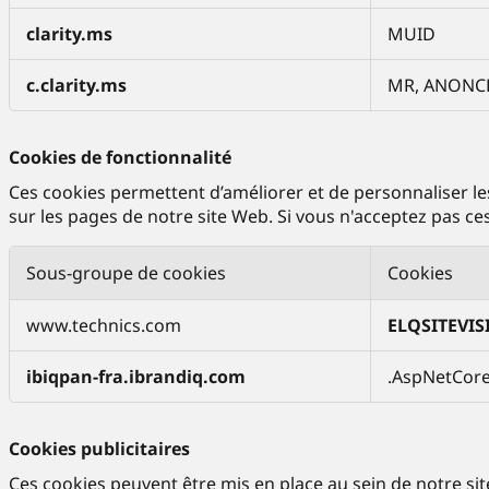
c
d
e
e
clarity.ms
MUID
s
p
s
e
c.clarity.ms
MR, ANONC
a
r
i
f
r
o
Cookies de fonctionnalité
e
r
Ces cookies permettent d’améliorer et de personnaliser les 
s
m
sur les pages de notre site Web. Si vous n'acceptez pas ce
a
n
Sous-groupe de cookies
Cookies
c
e
C
www.technics.com
ELQSITEVIS
o
o
ibiqpan-fra.ibrandiq.com
.AspNetCor
k
i
e
Cookies publicitaires
s
d
Ces cookies peuvent être mis en place au sein de notre site