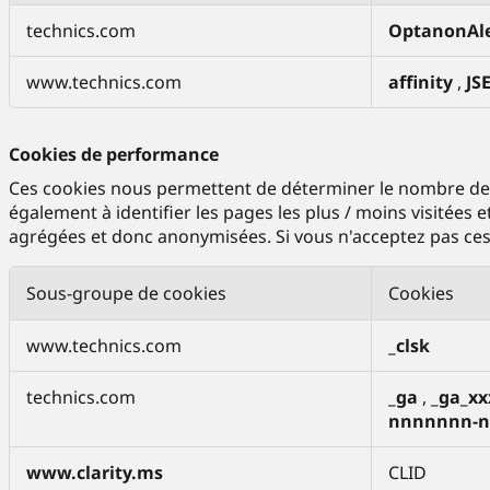
C
technics.com
OptanonAl
o
o
www.technics.com
affinity
,
JS
k
i
e
Cookies de performance
s
s
Ces cookies nous permettent de déterminer le nombre de vi
t
également à identifier les pages les plus / moins visitées 
r
agrégées et donc anonymisées. Si vous n'acceptez pas ces 
i
c
Sous-groupe de cookies
Cookies
t
e
C
www.technics.com
_clsk
m
o
e
o
technics.com
_ga
,
_ga_x
n
k
nnnnnnn-
t
i
n
e
www.clarity.ms
CLID
é
s