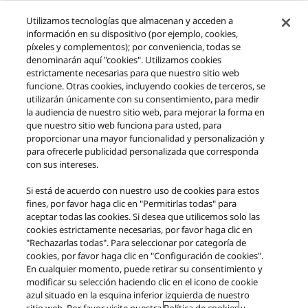
Utilizamos tecnologías que almacenan y acceden a
información en su dispositivo (por ejemplo, cookies,
píxeles y complementos); por conveniencia, todas se
denominarán aquí "cookies". Utilizamos cookies
estrictamente necesarias para que nuestro sitio web
funcione. Otras cookies, incluyendo cookies de terceros, se
Amplificador de audio en red SU-
utilizarán únicamente con su consentimiento, para medir
la audiencia de nuestro sitio web, para mejorar la forma en
GX70
que nuestro sitio web funciona para usted, para
proporcionar una mayor funcionalidad y personalización y
para ofrecerle publicidad personalizada que corresponda
con sus intereses.
VISITA LA PÁGINA DE SOPORTE DE ESTE
Si está de acuerdo con nuestro uso de cookies para estos
PRODUCTO
fines, por favor haga clic en "Permitirlas todas" para
aceptar todas las cookies. Si desea que utilicemos solo las
cookies estrictamente necesarias, por favor haga clic en
"Rechazarlas todas". Para seleccionar por categoría de
cookies, por favor haga clic en "Configuración de cookies".
En cualquier momento, puede retirar su consentimiento y
modificar su selección haciendo clic en el icono de cookie
Descargar Información sobre Diseño Ecológico
azul situado en la esquina inferior izquierda de nuestro