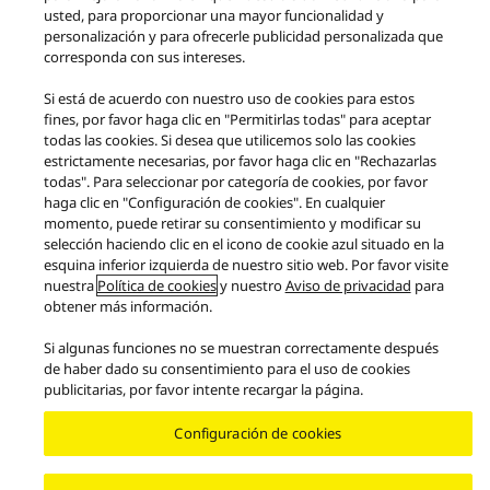
usted, para proporcionar una mayor funcionalidad y
personalización y para ofrecerle publicidad personalizada que
Productos
corresponda con sus intereses.
Si está de acuerdo con nuestro uso de cookies para estos
Facebook
X
YouTube
Instagram
fines, por favor haga clic en "Permitirlas todas" para aceptar
Filosofía de la técnica
Términos de uso
Política de privacidad
todas las cookies. Si desea que utilicemos solo las cookies
Contacto
Política de cookies
Accesibilidad
estrictamente necesarias, por favor haga clic en "Rechazarlas
Reportar barreras
EU Data Act
Garantía Legal
todas". Para seleccionar por categoría de cookies, por favor
haga clic en "Configuración de cookies". En cualquier
Area/Country
momento, puede retirar su consentimiento y modificar su
Copyright © 2026 Panasonic Marketing Europe
selección haciendo clic en el icono de cookie azul situado en la
esquina inferior izquierda de nuestro sitio web. Por favor visite
nuestra
Política de cookies
y nuestro
Aviso de privacidad
para
obtener más información.
Si algunas funciones no se muestran correctamente después
de haber dado su consentimiento para el uso de cookies
publicitarias, por favor intente recargar la página.
Configuración de cookies