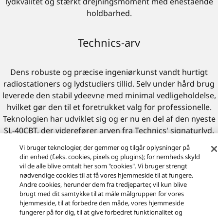
lydkvalitet og stærkt drejningsmoment med enestående
holdbarhed.
Technics-arv
Dens robuste og præcise ingeniørkunst vandt hurtigt
radiostationers og lydstudiers tillid. Selv under hård brug
leverede den stabil ydeevne med minimal vedligeholdelse,
hvilket gør den til et foretrukket valg for professionelle.
Teknologien har udviklet sig og er nu en del af den nyeste
SL-40CBT, der viderefører arven fra Technics' signaturlyd.
Vi bruger teknologier, der gemmer og tilgår oplysninger på
din enhed (f.eks. cookies, pixels og plugins); for nemheds skyld
vil de alle blive omtalt her som "cookies". Vi bruger strengt
nødvendige cookies til at få vores hjemmeside til at fungere.
Andre cookies, herunder dem fra tredjeparter, vil kun blive
brugt med dit samtykke til at måle målgruppen for vores
hjemmeside, til at forbedre den måde, vores hjemmeside
fungerer på for dig, til at give forbedret funktionalitet og