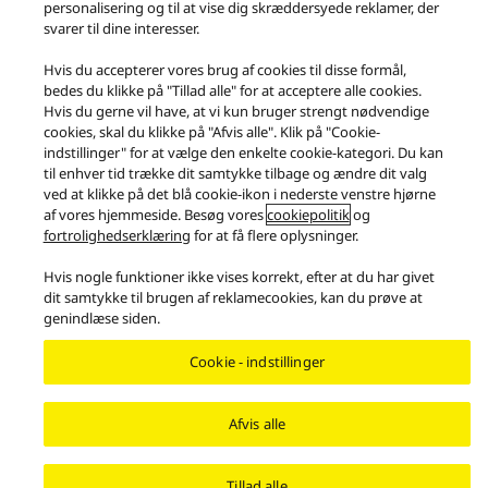
personalisering og til at vise dig skræddersyede reklamer, der
Produkter
Pladespillere
Højttaler
Technics SL-40CBT
svarer til dine interesser.
Facebook
X
YouTube
Instagram
Hvis du accepterer vores brug af cookies til disse formål,
bedes du klikke på "Tillad alle" for at acceptere alle cookies.
Vilkår for anvendelse
Databeskyttelse
Kontakt os
Hvis du gerne vil have, at vi kun bruger strengt nødvendige
Cookiepolitik
Tilgængelighedserklæring
Rapporter hindringer
cookies, skal du klikke på "Afvis alle". Klik på "Cookie-
EU Data Act
Retlig garanti
indstillinger" for at vælge den enkelte cookie-kategori. Du kan
Area/Country
til enhver tid trække dit samtykke tilbage og ændre dit valg
ved at klikke på det blå cookie-ikon i nederste venstre hjørne
Copyright © 2026 Panasonic All rights reserved.
af vores hjemmeside. Besøg vores
cookiepolitik
og
fortrolighedserklæring
for at få flere oplysninger.
Hvis nogle funktioner ikke vises korrekt, efter at du har givet
dit samtykke til brugen af reklamecookies, kan du prøve at
genindlæse siden.
Cookie - indstillinger
Afvis alle
Tillad alle