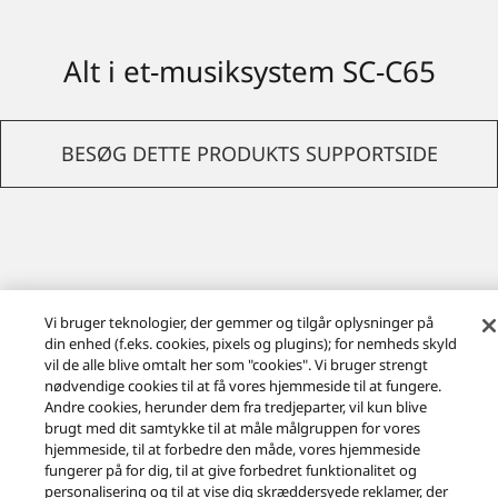
Alt i et-musiksystem SC-C65
BESØG DETTE PRODUKTS SUPPORTSIDE
Download information om økodesign
Vi bruger teknologier, der gemmer og tilgår oplysninger på
din enhed (f.eks. cookies, pixels og plugins); for nemheds skyld
vil de alle blive omtalt her som "cookies". Vi bruger strengt
nødvendige cookies til at få vores hjemmeside til at fungere.
Andre cookies, herunder dem fra tredjeparter, vil kun blive
brugt med dit samtykke til at måle målgruppen for vores
hjemmeside, til at forbedre den måde, vores hjemmeside
Produkter
Premium Class
fungerer på for dig, til at give forbedret funktionalitet og
Premium All-in-One-musiksystem OTTAVA™ f
SC-C65
personalisering og til at vise dig skræddersyede reklamer, der