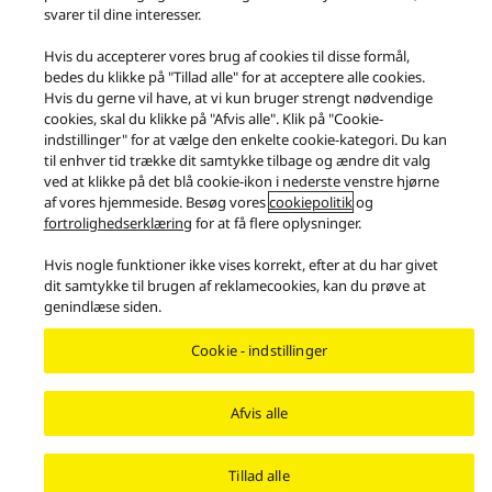
svarer til dine interesser.
Facebook
X
YouTube
Instagram
Vilkår for anvendelse
Databeskyttelse
Kontakt os
Hvis du accepterer vores brug af cookies til disse formål,
bedes du klikke på "Tillad alle" for at acceptere alle cookies.
Cookiepolitik
Tilgængelighedserklæring
Rapporter hindringer
Hvis du gerne vil have, at vi kun bruger strengt nødvendige
EU Data Act
Retlig garanti
cookies, skal du klikke på "Afvis alle". Klik på "Cookie-
Area/Country
indstillinger" for at vælge den enkelte cookie-kategori. Du kan
til enhver tid trække dit samtykke tilbage og ændre dit valg
Copyright © 2026 Panasonic All rights reserved.
ved at klikke på det blå cookie-ikon i nederste venstre hjørne
af vores hjemmeside. Besøg vores
cookiepolitik
og
fortrolighedserklæring
for at få flere oplysninger.
Hvis nogle funktioner ikke vises korrekt, efter at du har givet
dit samtykke til brugen af reklamecookies, kan du prøve at
genindlæse siden.
Cookie - indstillinger
Afvis alle
Tillad alle