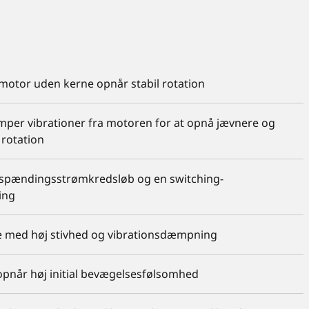
motor uden kerne opnår stabil rotation
per vibrationer fra motoren for at opnå jævnere og
rotation
vspændingsstrømkredsløb og en switching-
ing
e med høj stivhed og vibrationsdæmpning
pnår høj initial bevægelsesfølsomhed