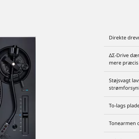
Direkte drev
ΔΣ-Drive dæm
mere præcis 
Støjsvagt la
strømforsyn
To-lags plad
Tonearmen o