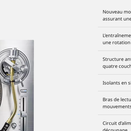
Nouveau mote
assurant une
L’entraîneme
une rotation
Structure ant
quatre couc
Isolants en 
Bras de lect
mouvements 
Circuit d’ali
découpage