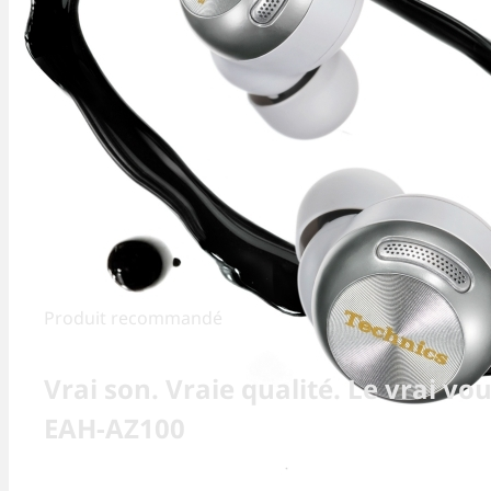
Produit recommandé
Vrai son. Vraie qualité. Le vrai vou
EAH-AZ100