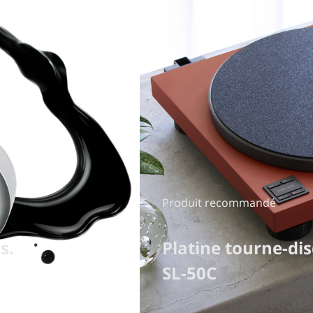
Produit recommandé
s.
Platine tourne-di
SL-50C