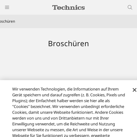
oschüren
Broschüren
Wir verwenden Technologien, die Informationen auf Ihrem
Gerät speichern und darauf zugreifen (z. B. Cookies, Pixels und
Plugins); der Einfachheit halber werden sie hier alle als
Presse
Broschüren
"Cookies" bezeichnet. Wir verwenden unbedingt erforderliche
Cookies, damit unsere Webseite funktioniert. Andere Cookies
Facebook
X
YouTube
Instagram
werden von uns und von Drittanbietern nur mit Ihrer
Einwilligung verwendet, um die Reichweite und Nutzung
Nutzungsbedingungen
Datenschutzerklärung
Kontakt
unserer Webseite zu messen, die Art und Weise in der unsere
Cookie-Richtlinie
Impressum
GESETZLICHE GEWÄHRLEISTUNG
Webseite für Sie funktionert zu verbessern, erweiterte